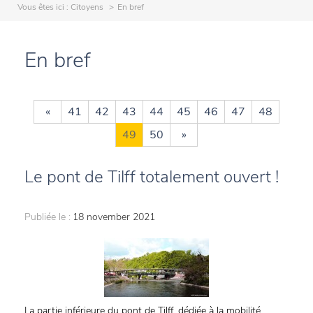
Vous êtes ici :
Citoyens
En bref
En bref
«
41
42
43
44
45
46
47
48
49
50
»
Le pont de Tilff totalement ouvert !
Publiée le :
18 november 2021
La partie inférieure du pont de Tilff, dédiée à la mobilité