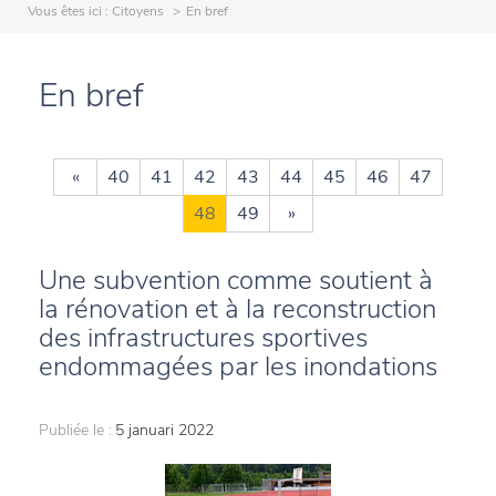
Vous êtes ici :
Citoyens
En bref
En bref
«
40
41
42
43
44
45
46
47
48
49
»
Une subvention comme soutient à
la rénovation et à la reconstruction
des infrastructures sportives
endommagées par les inondations
Publiée le :
5 januari 2022