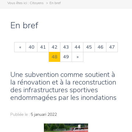
Vous êtes ici :
Citoyens
En bref
En bref
«
40
41
42
43
44
45
46
47
48
49
»
Une subvention comme soutient à
la rénovation et à la reconstruction
des infrastructures sportives
endommagées par les inondations
Publiée le :
5 januari 2022