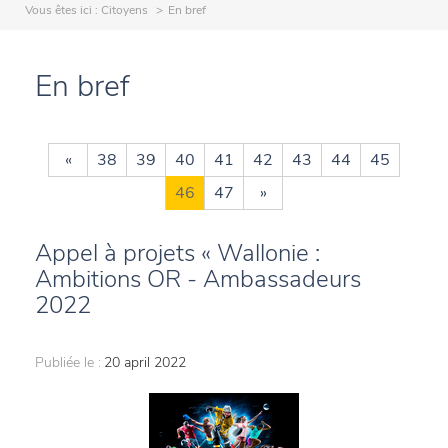
Vous êtes ici :
Citoyens
En bref
En bref
«
38
39
40
41
42
43
44
45
46
47
»
Appel à projets « Wallonie :
Ambitions OR - Ambassadeurs
2022
Publiée le :
20 april 2022