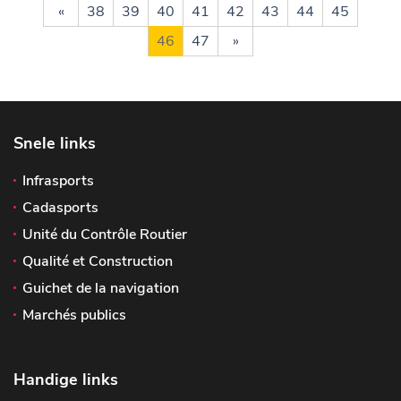
«
38
39
40
41
42
43
44
45
46
47
»
Snele links
Infrasports
Cadasports
Unité du Contrôle Routier
Qualité et Construction
Guichet de la navigation
Marchés publics
Handige links