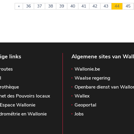
«
36
37
38
39
40
41
42
43
44
45
ge links
Algemene sites van Wal
routes
Wallonie.be
l
Waalse regering
rothèque
Openbare dienst van Wallo
het des Pouvoirs locaux
Wallex
Espace Wallonie
Geoportal
drométrie en Wallonie
Jobs