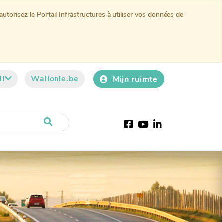
torisez le Portail Infrastructures à utiliser vos données de
Nl
Wallonie.be
Mijn ruimte
Facebook
YouTube
LinkedIn