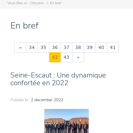
Vous êtes ici :
Citoyens
En bref
En bref
«
34
35
36
37
38
39
40
41
42
43
»
Seine-Escaut : Une dynamique
confortée en 2022
Publiée le :
2 december 2022