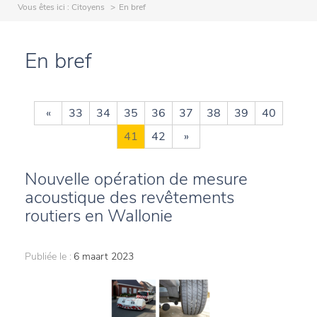
Vous êtes ici :
Citoyens
En bref
En bref
«
33
34
35
36
37
38
39
40
41
42
»
Nouvelle opération de mesure
acoustique des revêtements
routiers en Wallonie
Publiée le :
6 maart 2023