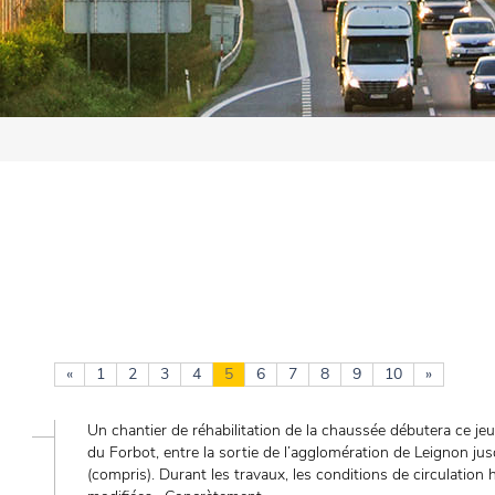
«
1
2
3
4
5
6
7
8
9
10
»
Un chantier de réhabilitation de la chaussée débutera ce jeu
du Forbot, entre la sortie de l’agglomération de Leignon ju
(compris). Durant les travaux, les conditions de circulation 