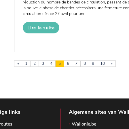
réduction du nombre de bandes de circulation, passant de q
la nouvelle phase de chantier nécessitera une fermeture co
circulation dès ce 27 avril pour une...
Lire la suite
«
1
2
3
4
5
6
7
8
9
10
»
ge links
Algemene sites van Wal
routes
Wallonie.be