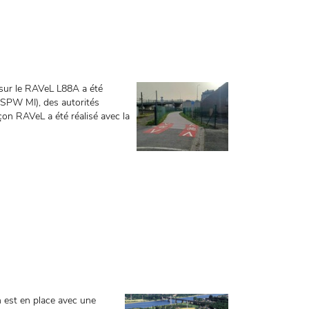
e sur le RAVeL L88A a été
(SPW MI), des autorités
on RAVeL a été réalisé avec la
n est en place avec une