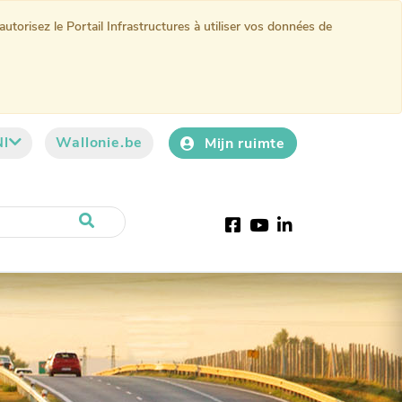
torisez le Portail Infrastructures à utiliser vos données de
Nl
Wallonie.be
Mijn ruimte
Facebook
YouTube
LinkedIn