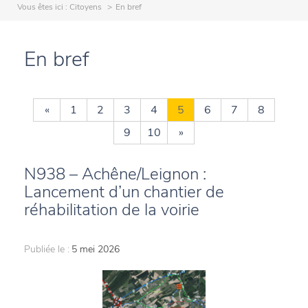
Vous êtes ici :
Citoyens
En bref
En bref
«
1
2
3
4
5
6
7
8
9
10
»
N938 – Achêne/Leignon :
Lancement d’un chantier de
réhabilitation de la voirie
Publiée le :
5 mei 2026