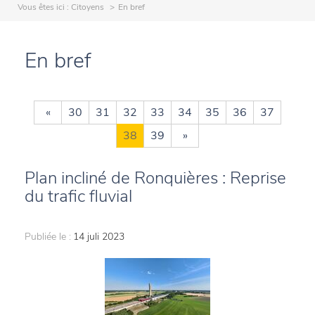
Vous êtes ici :
Citoyens
En bref
En bref
«
30
31
32
33
34
35
36
37
38
39
»
Plan incliné de Ronquières : Reprise
du trafic fluvial
Publiée le :
14 juli 2023