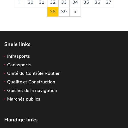
«
30
31
32
33
34
35
36
37
38
39
»
Snele links
Infrasports
Cadasports
Unité du Contrôle Routier
Qualité et Construction
Guichet de la navigation
Marchés publics
Handige links