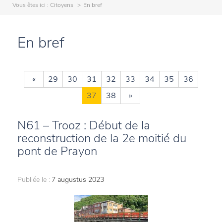
Vous êtes ici :
Citoyens
En bref
En bref
«
29
30
31
32
33
34
35
36
37
38
»
N61 – Trooz : Début de la
reconstruction de la 2e moitié du
pont de Prayon
Publiée le :
7 augustus 2023