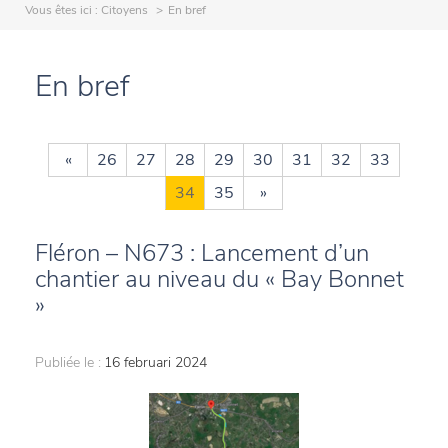
Vous êtes ici :
Citoyens
En bref
En bref
«
26
27
28
29
30
31
32
33
34
35
»
Fléron – N673 : Lancement d’un
chantier au niveau du « Bay Bonnet
»
Publiée le :
16 februari 2024