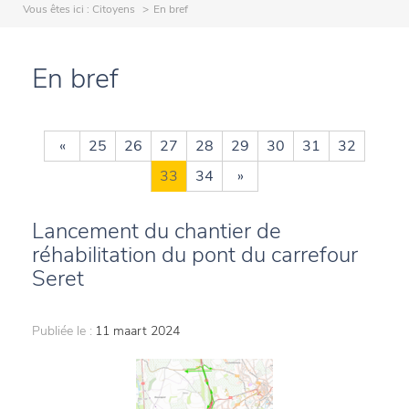
Vous êtes ici :
Citoyens
En bref
En bref
«
25
26
27
28
29
30
31
32
33
34
»
Lancement du chantier de
réhabilitation du pont du carrefour
Seret
Publiée le :
11 maart 2024