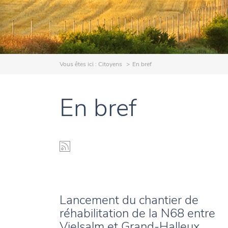
Vous êtes ici :
Citoyens
En bref
En bref
Lancement du chantier de
réhabilitation de la N68 entre
Vielsalm et Grand-Halleux