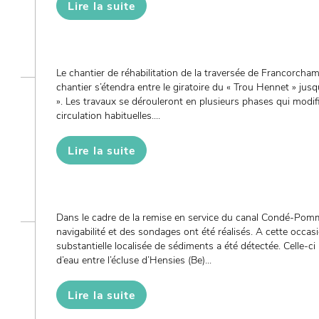
Lire la suite
Le chantier de réhabilitation de la traversée de Francorcha
chantier s’étendra entre le giratoire du « Trou Hennet » jusq
». Les travaux se dérouleront en plusieurs phases qui modif
circulation habituelles....
Lire la suite
Dans le cadre de la remise en service du canal Condé-Pomm
navigabilité et des sondages ont été réalisés. A cette occa
substantielle localisée de sédiments a été détectée. Celle-ci l
d’eau entre l’écluse d’Hensies (Be)...
Lire la suite