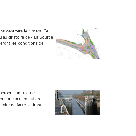
mps débutera le 4 mars. Ce
u’au giratoire de « La Source
ieront les conditions de
eroeul, un test de
sion, une accumulation
imite de facto le tirant