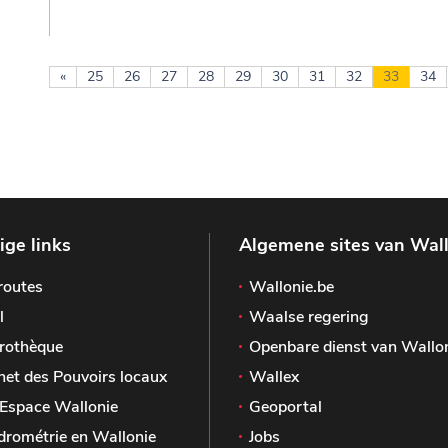
«
25
26
27
28
29
30
31
32
33
34
ge links
Algemene sites van Wal
routes
Wallonie.be
l
Waalse regering
rothèque
Openbare dienst van Wallo
het des Pouvoirs locaux
Wallex
Espace Wallonie
Geoportal
drométrie en Wallonie
Jobs