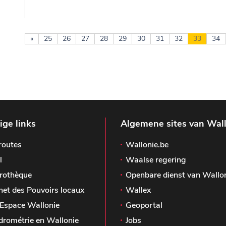
«
25
26
27
28
29
30
31
32
33
34
ge links
Algemene sites van Wal
routes
Wallonie.be
l
Waalse regering
rothèque
Openbare dienst van Wallo
het des Pouvoirs locaux
Wallex
Espace Wallonie
Geoportal
drométrie en Wallonie
Jobs