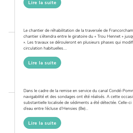
Lire la suite
Le chantier de réhabilitation de la traversée de Francorcha
chantier s’étendra entre le giratoire du « Trou Hennet » jusq
». Les travaux se dérouleront en plusieurs phases qui modif
circulation habituelles....
Lire la suite
Dans le cadre de la remise en service du canal Condé-Pomm
navigabilité et des sondages ont été réalisés. A cette occa
substantielle localisée de sédiments a été détectée. Celle-ci l
d’eau entre l’écluse d’Hensies (Be)...
Lire la suite