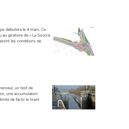
mps débutera le 4 mars. Ce
u’au giratoire de « La Source
ieront les conditions de
eroeul, un test de
sion, une accumulation
imite de facto le tirant