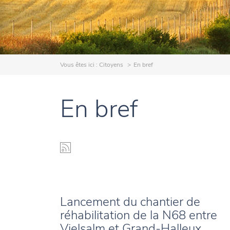
Vous êtes ici :
Citoyens
En bref
En bref
Lancement du chantier de
réhabilitation de la N68 entre
Vielsalm et Grand-Halleux