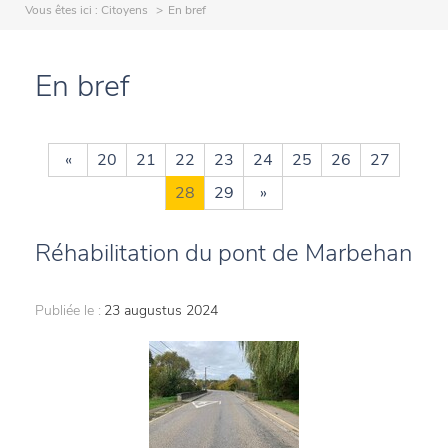
Vous êtes ici :
Citoyens
En bref
En bref
«
20
21
22
23
24
25
26
27
28
29
»
Réhabilitation du pont de Marbehan
Publiée le :
23 augustus 2024