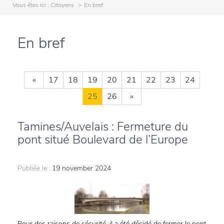
Vous êtes ici :
Citoyens
En bref
En bref
«
17
18
19
20
21
22
23
24
25
26
»
Tamines/Auvelais : Fermeture du
pont situé Boulevard de l’Europe
Publiée le :
19 november 2024
Pour des raisons de sécurité, il a été décidé de fermer le pont