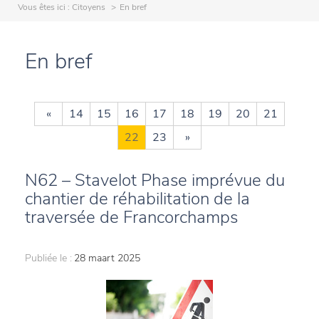
Vous êtes ici :
Citoyens
En bref
En bref
«
14
15
16
17
18
19
20
21
22
23
»
N62 – Stavelot Phase imprévue du
chantier de réhabilitation de la
traversée de Francorchamps
Publiée le :
28 maart 2025