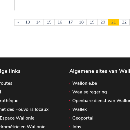
«
13
14
15
16
17
18
19
20
21
22
ge links
Algemene sites van Wal
routes
Wallonie.be
l
Waalse regering
rothèque
Openbare dienst van Wallo
het des Pouvoirs locaux
Wallex
Espace Wallonie
Geoportal
drométrie en Wallonie
Jobs