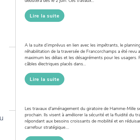
débutera dès le 2 juin. Ces travaux...
Lire la suite
A la suite d’imprévus en lien avec les impétrants, le plannin
réhabilitation de la traversée de Francorchamps a été revu a
maximum les délais et les désagréments pour les usagers
câbles électriques placés dans...
Lire la suite
Les travaux d'aménagement du giratoire de Hamme-Mille ser
prochain. Ils visent à améliorer la sécurité et la fluidité du tr
u
répondant aux besoins croissants de mobilité et en réduisan
carrefour stratégique....