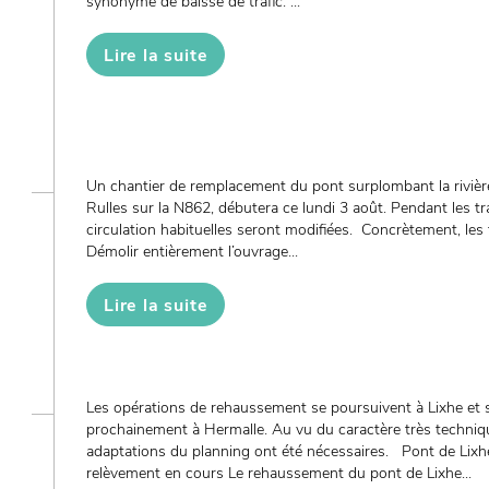
synonyme de baisse de trafic. ...
Lire la suite
Un chantier de remplacement du pont surplombant la rivière
Rulles sur la N862, débutera ce lundi 3 août. Pendant les tr
circulation habituelles seront modifiées. Concrètement, les
Démolir entièrement l’ouvrage...
Lire la suite
Les opérations de rehaussement se poursuivent à Lixhe et 
prochainement à Hermalle. Au vu du caractère très techniqu
adaptations du planning ont été nécessaires. Pont de Lixhe
relèvement en cours Le rehaussement du pont de Lixhe...