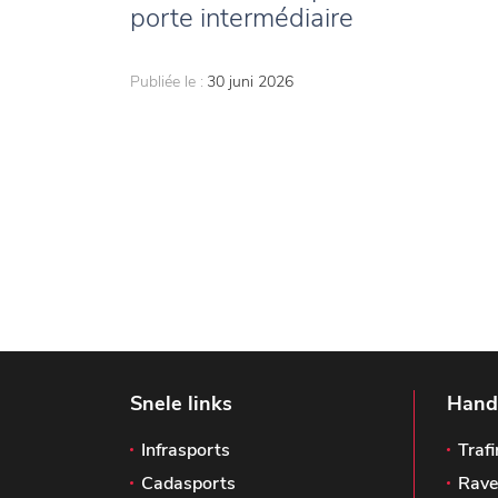
porte intermédiaire
Publiée le :
30 juni 2026
Snele links
Handi
Infrasports
Trafi
Cadasports
Rave