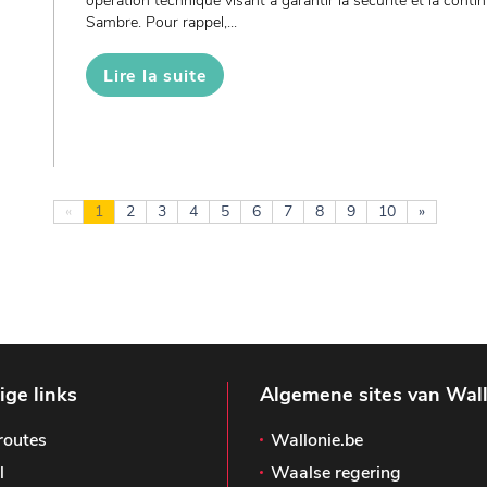
opération technique visant à garantir la sécurité et la contin
Sambre. Pour rappel,...
Lire la suite
«
1
2
3
4
5
6
7
8
9
10
»
ge links
Algemene sites van Wal
routes
Wallonie.be
l
Waalse regering