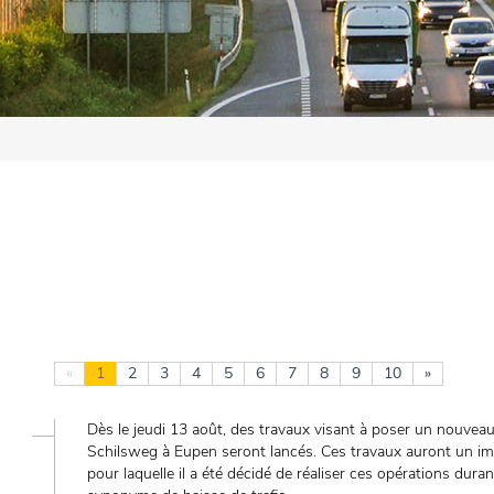
«
1
2
3
4
5
6
7
8
9
10
»
Dès le jeudi 13 août, des travaux visant à poser un nouvea
Schilsweg à Eupen seront lancés. Ces travaux auront un imp
pour laquelle il a été décidé de réaliser ces opérations duran