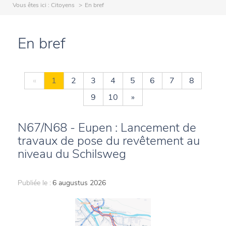
Vous êtes ici :
Citoyens
En bref
En bref
«
1
2
3
4
5
6
7
8
9
10
»
N67/N68 - Eupen : Lancement de
travaux de pose du revêtement au
niveau du Schilsweg
Publiée le :
6 augustus 2026