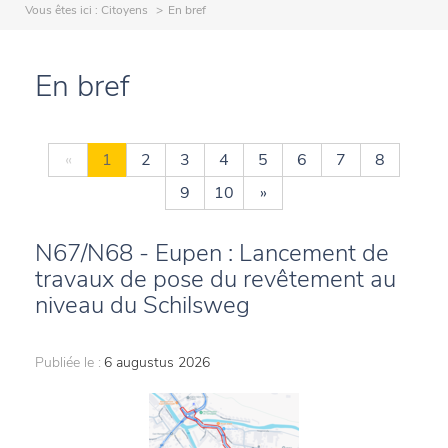
Vous êtes ici :
Citoyens
En bref
En bref
«
1
2
3
4
5
6
7
8
9
10
»
N67/N68 - Eupen : Lancement de
travaux de pose du revêtement au
niveau du Schilsweg
Publiée le :
6 augustus 2026