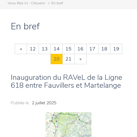
Vous êtes ici :
Citoyens
En bref
En bref
«
12
13
14
15
16
17
18
19
20
21
»
Inauguration du RAVeL de la Ligne
618 entre Fauvillers et Martelange
Publiée le :
2 juillet 2025