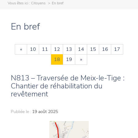
Vous êtes ici :
Citoyens
En bref
En bref
«
10
11
12
13
14
15
16
17
18
19
»
N813 – Traversée de Meix-le-Tige :
Chantier de réhabilitation du
revêtement
Publiée le :
19 août 2025