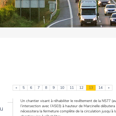
«
5
6
7
8
9
10
11
12
13
14
»
Un chantier visant à réhabiliter le revêtement de la N577 
l’intersection avec l’A503) à hauteur de Marcinelle débutera 
du
nécessitera la fermeture complète de la circulation jusqu’à l