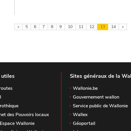
«
5
6
7
8
9
10
11
12
13
14
»
 utiles
Sites généraux de la Wal
routes
Wallonie.be
l
Gouvernement wallon
rothèque
Service public de Wallonie
het des Pouvoirs locaux
Wallex
Espace Wallonie
Géoportail