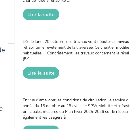
chantier vise à réhabiliter...
Lire la suite
Dès le lundi 20 octobre, des travaux vont débuter au niveau
réhabiliter le revêtement de la traversée. Ce chantier modifie
de
habituelles. Concrètement, les travaux concernent la réhab
(BK...
Lire la suite
En vue d’améliorer les conditions de circulation, le service 
année du 15 octobre au 15 avril. Le SPW Mobilité et Infrastr
e
principales mesures du Plan hiver 2025-2026 sur le réseau rou
également les usagers à...