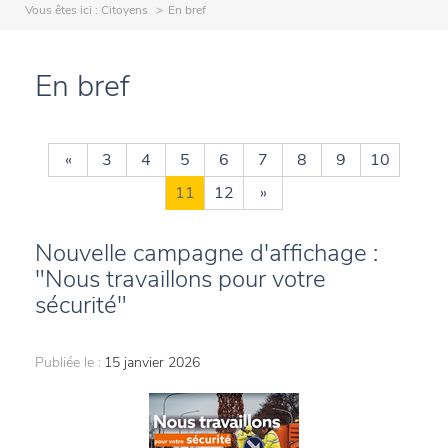
Vous êtes ici :
Citoyens
En bref
En bref
«
3
4
5
6
7
8
9
10
11
12
»
Nouvelle campagne d'affichage :
"Nous travaillons pour votre
sécurité"
Publiée le :
15 janvier 2026