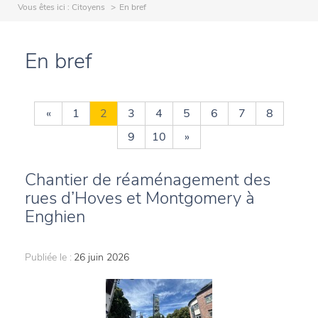
Vous êtes ici :
Citoyens
En bref
En bref
«
1
2
3
4
5
6
7
8
9
10
»
Chantier de réaménagement des
rues d’Hoves et Montgomery à
Enghien
Publiée le :
26 juin 2026