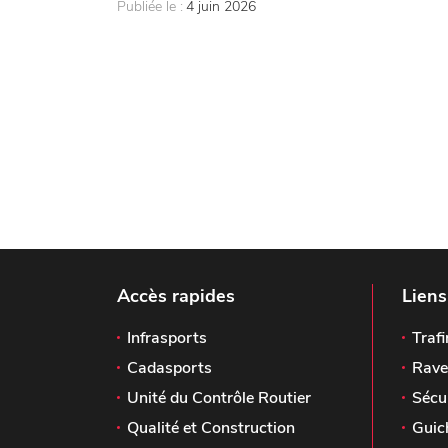
Publiée le :
4 juin 2026
Accès rapides
Liens
Infrasports
Trafi
Cadasports
Rave
Unité du Contrôle Routier
Sécu
Qualité et Construction
Guic