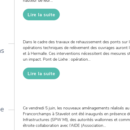
hauteur de leur...
Lire la suite
Dans le cadre des travaux de rehaussement des ponts sur le
opérations techniques de relèvement des ouvrages auront l
ns
et à Hermalle. Ces interventions nécessitent des mesures st
un impact. Pont de Lixhe : opération...
Lire la suite
de
Ce vendredi 5 juin, les nouveaux aménagements réalisés au 
Francorchamps à Stavelot ont été inaugurés en présence d
Infrastructures (SPW MI), des autorités wallonnes et commun
étroite collaboration avec l’AIDE (Association...