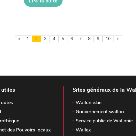
Lire la suite
«
1
2
3
4
5
6
7
8
9
10
»
 utiles
Sites généraux de la Wal
routes
Wallonie.be
l
Gouvernement wallon
rothèque
Service public de Wallonie
het des Pouvoirs locaux
Wallex