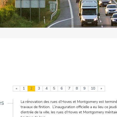
«
1
2
3
4
5
6
7
8
9
10
»
es
La rénovation des rues d’Hoves et Montgomery est terminée
travaux de finition. L’inauguration officielle a eu lieu ce jeu
d’entrée de la ville, les rues d’Hoves et Montgomery mérit