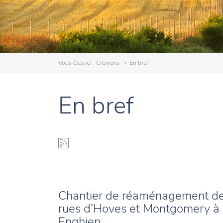
Vous êtes ici :
Citoyens
En bref
En bref
Chantier de réaménagement d
rues d’Hoves et Montgomery à
Enghien