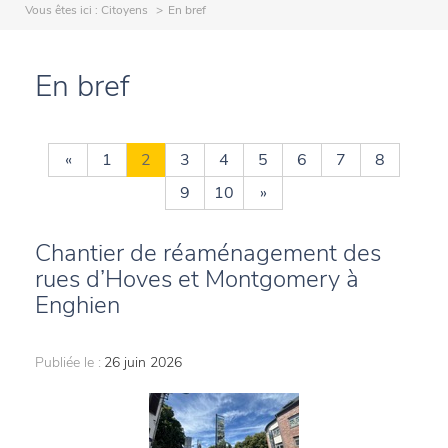
Vous êtes ici :
Citoyens
En bref
En bref
«
1
2
3
4
5
6
7
8
9
10
»
Chantier de réaménagement des
rues d’Hoves et Montgomery à
Enghien
Publiée le :
26 juin 2026