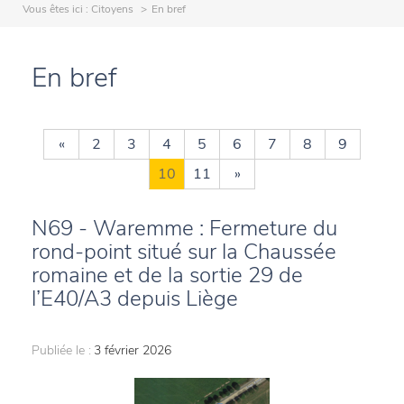
Vous êtes ici :
Citoyens
En bref
En bref
«
2
3
4
5
6
7
8
9
10
11
»
N69 - Waremme : Fermeture du
rond-point situé sur la Chaussée
romaine et de la sortie 29 de
l’E40/A3 depuis Liège
Publiée le :
3 février 2026