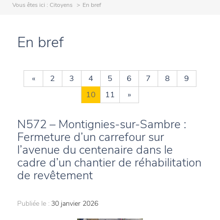
Vous êtes ici :
Citoyens
En bref
En bref
«
2
3
4
5
6
7
8
9
10
11
»
N572 – Montignies-sur-Sambre :
Fermeture d’un carrefour sur
l’avenue du centenaire dans le
cadre d’un chantier de réhabilitation
de revêtement
Publiée le :
30 janvier 2026