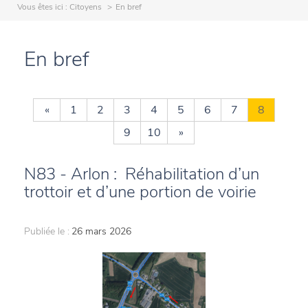
Vous êtes ici :
Citoyens
En bref
En bref
«
1
2
3
4
5
6
7
8
9
10
»
N83 - Arlon : Réhabilitation d’un
trottoir et d’une portion de voirie
Publiée le :
26 mars 2026