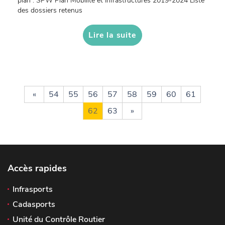
plan : SPW Plan Mobilité et Infrastructures 2019-2024 Liste
des dossiers retenus
Lire la suite
«
54
55
56
57
58
59
60
61
62
63
»
Accès rapides
Infrasports
Cadasports
Unité du Contrôle Routier