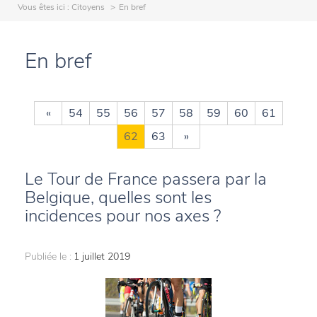
Vous êtes ici :
Citoyens
En bref
En bref
«
54
55
56
57
58
59
60
61
62
63
»
Le Tour de France passera par la
Belgique, quelles sont les
incidences pour nos axes ?
Publiée le :
1 juillet 2019