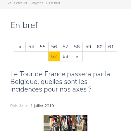
Vous êtes ici :
Citoyens
En bref
En bref
«
54
55
56
57
58
59
60
61
62
63
»
Le Tour de France passera par la
Belgique, quelles sont les
incidences pour nos axes ?
Publiée le :
1 juillet 2019