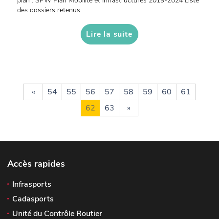
plan : SPW Plan Mobilité et Infrastructures 2019-2024 Liste
des dossiers retenus
Lire la suite
«
54
55
56
57
58
59
60
61
62
63
»
Accès rapides
Infrasports
Cadasports
Unité du Contrôle Routier