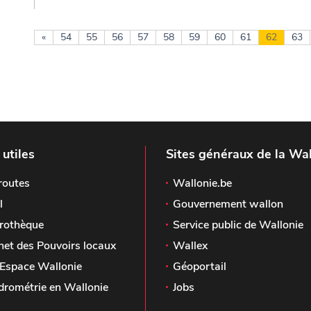
«
54
55
56
57
58
59
60
61
62
63
 utiles
Sites généraux de la Wal
routes
Wallonie.be
l
Gouvernement wallon
rothèque
Service public de Wallonie
het des Pouvoirs locaux
Wallex
Espace Wallonie
Géoportail
drométrie en Wallonie
Jobs