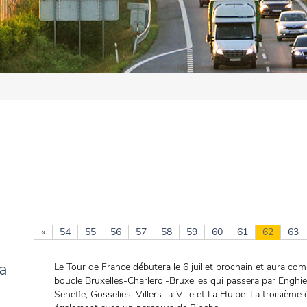
«
54
55
56
57
58
59
60
61
62
63
la
Le Tour de France débutera le 6 juillet prochain et aura c
boucle Bruxelles-Charleroi-Bruxelles qui passera par Enghi
Seneffe, Gosselies, Villers-la-Ville et La Hulpe. La troisièm