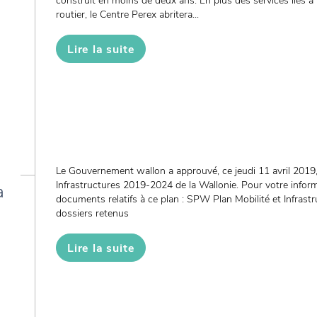
construit en moins de deux ans. En plus des services liés à 
routier, le Centre Perex abritera...
Lire la suite
Le Gouvernement wallon a approuvé, ce jeudi 11 avril 2019, 
Infrastructures 2019-2024 de la Wallonie. Pour votre inform
a
documents relatifs à ce plan : SPW Plan Mobilité et Infras
dossiers retenus
Lire la suite