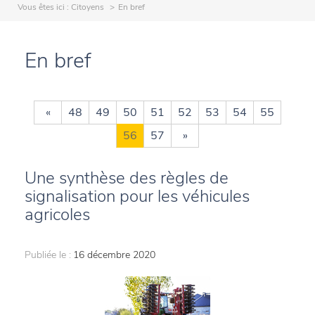
Vous êtes ici :
Citoyens
En bref
En bref
«
48
49
50
51
52
53
54
55
56
57
»
Une synthèse des règles de
signalisation pour les véhicules
agricoles
Publiée le :
16 décembre 2020