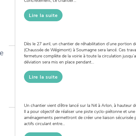
Concrètement, ce chantier...
Lire la suite
Dès le 27 avril, un chantier de réhabilitation d’une portion
(Chaussée de Wégimont) à Soumagne sera lancé. Ces travau
de
fermeture complète de la voirie à toute la circulation jusqu’
déviation sera mis en place pendant...
Lire la suite
Un chantier vient d’être lancé sur la N4 à Arlon, à hauteur 
Il a pour objectif de réaliser une piste cyclo-piétonne et un
aménagements permettront de créer une liaison sécurisée 
actifs circulant entre...