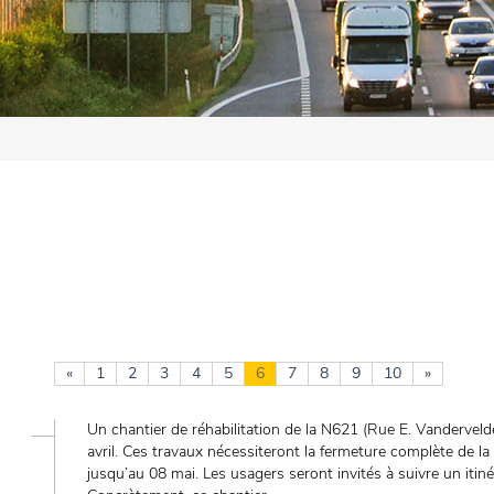
«
1
2
3
4
5
6
7
8
9
10
»
Un chantier de réhabilitation de la N621 (Rue E. Vanderveld
avril. Ces travaux nécessiteront la fermeture complète de la v
jusqu’au 08 mai. Les usagers seront invités à suivre un itiné