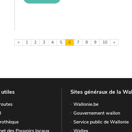
«
1
2
3
4
5
6
7
8
9
10
»
 utiles
Sites généraux de la Wal
routes
Wallonie.be
l
Gouvernement wallon
rothèque
Service public de Wallonie
het des Pouvoirs locaux
Wallex