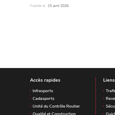
Publiée le :
15 avril 2026
Accès rapides
Liens
Infrasports
Trafi
Cadasports
Rave
Unité du Contrôle Routier
Sécu
Qualité et Construction
Guic