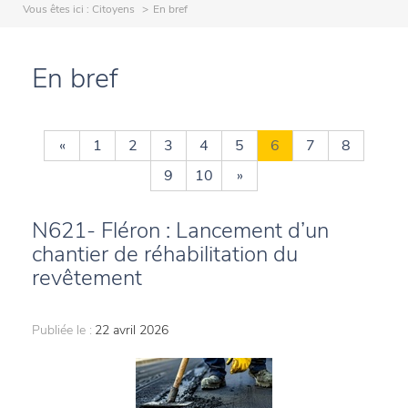
Vous êtes ici :
Citoyens
En bref
En bref
«
1
2
3
4
5
6
7
8
9
10
»
N621- Fléron : Lancement d’un
chantier de réhabilitation du
revêtement
Publiée le :
22 avril 2026