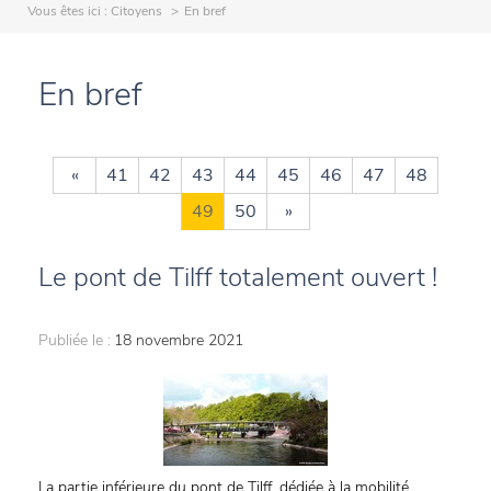
Vous êtes ici :
Citoyens
En bref
En bref
«
41
42
43
44
45
46
47
48
49
50
»
Le pont de Tilff totalement ouvert !
Publiée le :
18 novembre 2021
La partie inférieure du pont de Tilff, dédiée à la mobilité