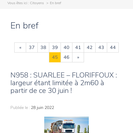
Vous êtes ici :
Citoyens
En bref
En bref
«
37
38
39
40
41
42
43
44
45
46
»
N958 : SUARLEE – FLORIFFOUX :
largeur étant limitée à 2m60 à
partir de ce 30 juin !
Publiée le :
28 juin 2022