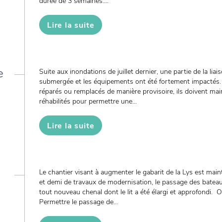
durée de 3 semaines....
Lire la suite
e
Suite aux inondations de juillet dernier, une partie de la li
submergée et les équipements ont été fortement impactés. 
réparés ou remplacés de manière provisoire, ils doivent ma
réhabilités pour permettre une...
Lire la suite
Le chantier visant à augmenter le gabarit de la Lys est mai
et demi de travaux de modernisation, le passage des batea
tout nouveau chenal dont le lit a été élargi et approfondi. Ob
Permettre le passage de...