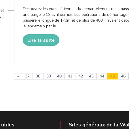
le
Découvrez les vues aériennes du démantèlement de la passer
une barge le 12 avril dernier. Les opérations de démontage 
e
passerelle longue de 170m et de plus de 400 T avaient début
le lendemain par le...
Lire la suite
«
37
38
39
40
41
42
43
44
45
46
 utiles
Sites généraux de la Wal