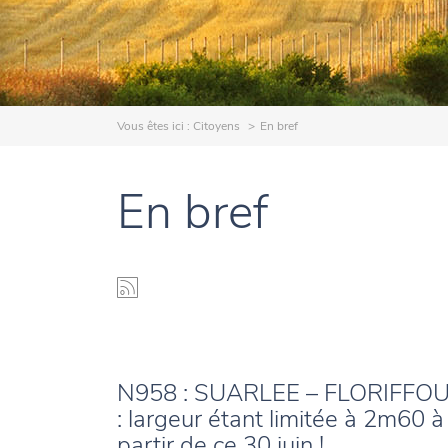
Vous êtes ici :
Citoyens
En bref
En bref
N958 : SUARLEE – FLORIFFO
: largeur étant limitée à 2m60 à
partir de ce 30 juin !