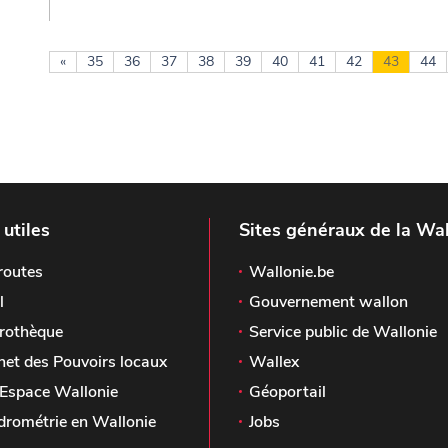
«
35
36
37
38
39
40
41
42
43
44
 utiles
Sites généraux de la Wal
routes
Wallonie.be
l
Gouvernement wallon
rothèque
Service public de Wallonie
het des Pouvoirs locaux
Wallex
Espace Wallonie
Géoportail
drométrie en Wallonie
Jobs