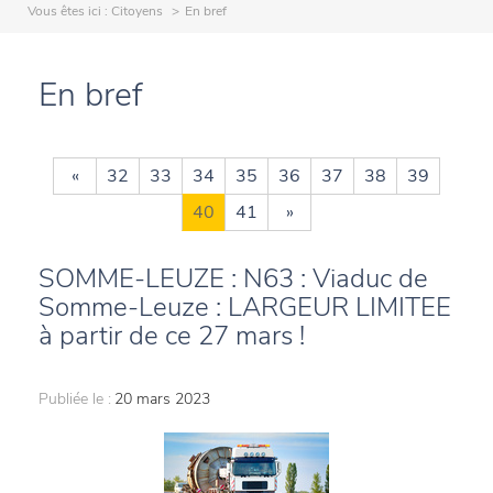
Vous êtes ici :
Citoyens
En bref
En bref
«
32
33
34
35
36
37
38
39
40
41
»
SOMME-LEUZE : N63 : Viaduc de
Somme-Leuze : LARGEUR LIMITEE
à partir de ce 27 mars !
Publiée le :
20 mars 2023