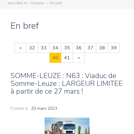
Vous êtes ici :
Citoyens
En bref
En bref
«
32
33
34
35
36
37
38
39
40
41
»
SOMME-LEUZE : N63 : Viaduc de
Somme-Leuze : LARGEUR LIMITEE
à partir de ce 27 mars !
Publiée le :
20 mars 2023