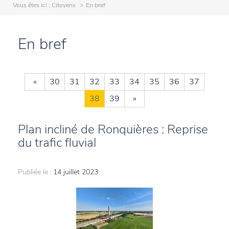
Vous êtes ici :
Citoyens
En bref
En bref
«
30
31
32
33
34
35
36
37
38
39
»
Plan incliné de Ronquières : Reprise
du trafic fluvial
Publiée le :
14 juillet 2023