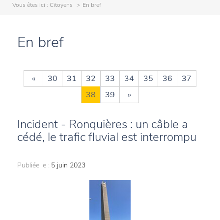
Vous êtes ici :
Citoyens
En bref
En bref
«
30
31
32
33
34
35
36
37
38
39
»
Incident - Ronquières : un câble a
cédé, le trafic fluvial est interrompu
Publiée le :
5 juin 2023