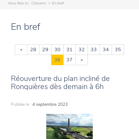
Vous êtes ici :
Citoyens
En bref
En bref
«
28
29
30
31
32
33
34
35
36
37
»
Réouverture du plan incliné de
Ronquières dès demain à 6h
Publiée le :
4 septembre 2023