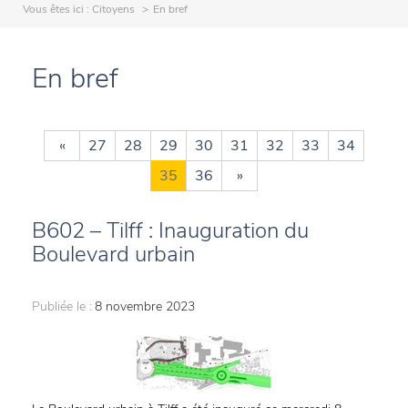
Vous êtes ici :
Citoyens
En bref
En bref
«
27
28
29
30
31
32
33
34
35
36
»
B602 – Tilff : Inauguration du
Boulevard urbain
Publiée le :
8 novembre 2023