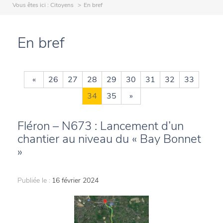
Vous êtes ici :
Citoyens
En bref
En bref
«
26
27
28
29
30
31
32
33
34
35
»
Fléron – N673 : Lancement d’un
chantier au niveau du « Bay Bonnet
»
Publiée le :
16 février 2024