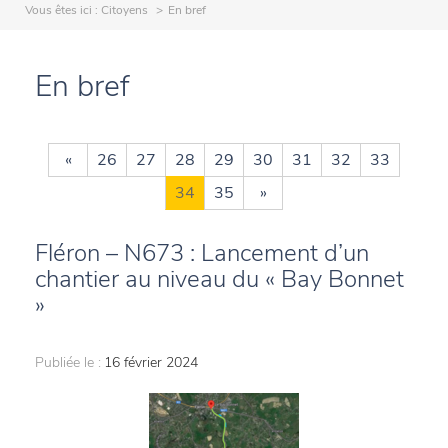
Vous êtes ici :
Citoyens
En bref
En bref
«
26
27
28
29
30
31
32
33
34
35
»
Fléron – N673 : Lancement d’un
chantier au niveau du « Bay Bonnet
»
Publiée le :
16 février 2024